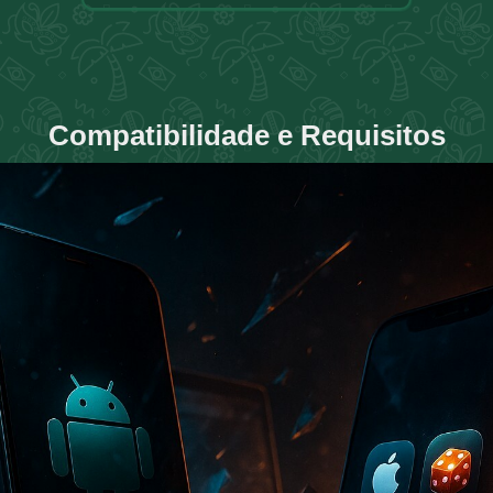
Compatibilidade e Requisitos