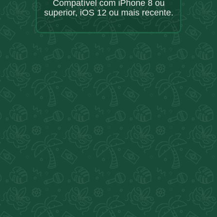
Compatível com iPhone 8 ou
superior, iOS 12 ou mais recente.