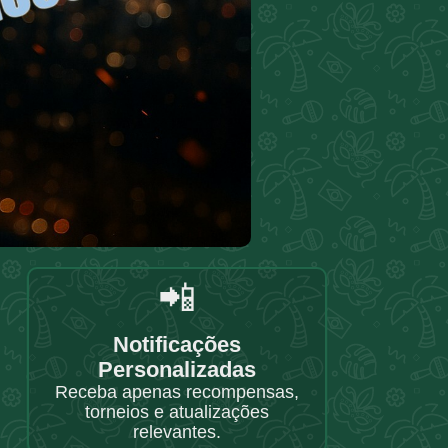
📲
Notificações
Personalizadas
Receba apenas recompensas,
torneios e atualizações
relevantes.