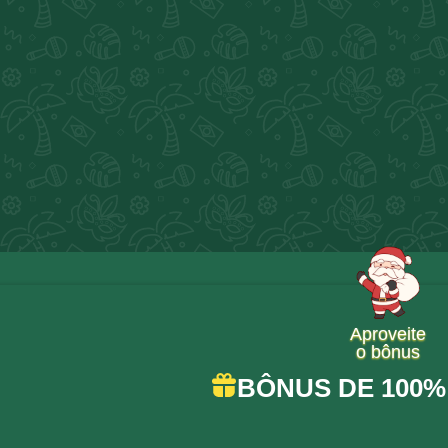
Aproveite
o bônus
BÔNUS DE 100% +
ger
Blog