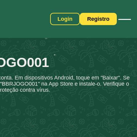
❄
Login
Registro
❄
❄
JOGO001
❄
 conta. Em dispositivos Android, toque em "Baixar". Se
❄
r "BBRJOGO001" na App Store e instale-o. Verifique o
roteção contra vírus.