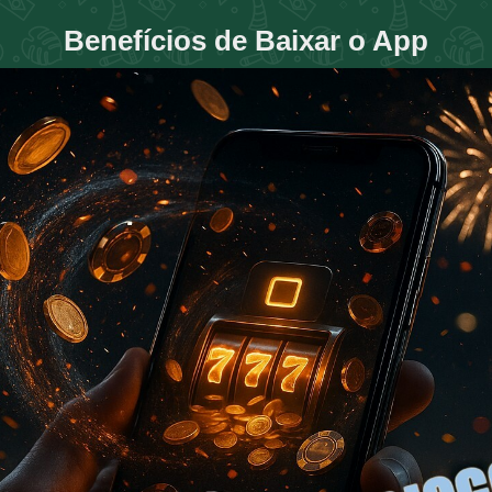
Benefícios de Baixar o App